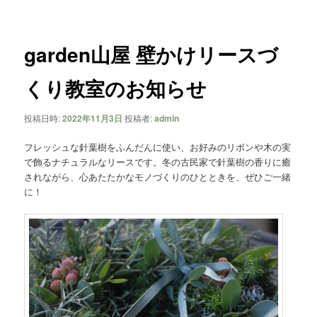
ー
ナ
ビ
ゲ
garden山屋 壁かけリースづ
ー
シ
くり教室のお知らせ
ョ
ン
投稿日時:
2022年11月3日
投稿者:
admin
フレッシュな針葉樹をふんだんに使い、お好みのリボンや木の実
で飾るナチュラルなリースです。冬の古民家で針葉樹の香りに癒
されながら、心あたたかなモノづくりのひとときを、ぜひご一緒
に！