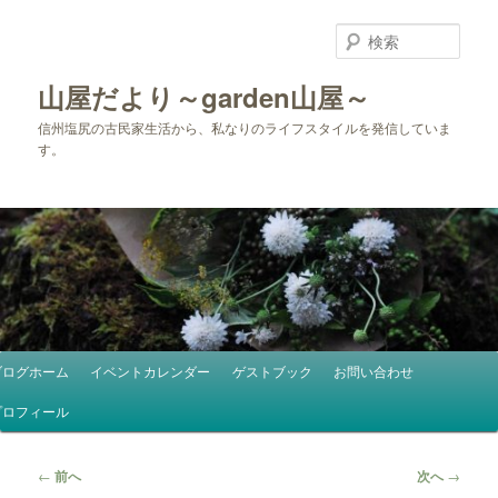
メ
イ
検
ン
索
コ
山屋だより～garden山屋～
ン
信州塩尻の古民家生活から、私なりのライフスタイルを発信していま
テ
す。
ン
ツ
へ
移
動
メ
ブログホーム
イベントカレンダー
ゲストブック
お問い合わせ
イ
ン
プロフィール
メ
ニ
投
←
前へ
次へ
→
ュ
稿