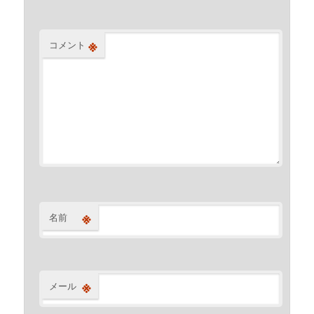
※
コメント
※
名前
※
メール