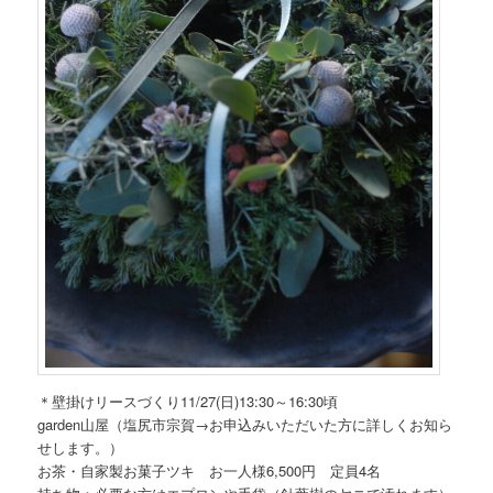
＊壁掛けリースづくり11/27(日)13:30～16:30頃
garden山屋（塩尻市宗賀→お申込みいただいた方に詳しくお知ら
せします。）
お茶・自家製お菓子ツキ お一人様6,500円 定員4名