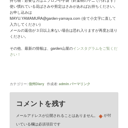
持ち物：必要な方はエプロンや手袋（針葉樹のヤニで汚れます）
使い慣れている花ばさみや剪定はさみがあればお持ちください。
お申し込みは
MAYU.YAMAMURA@garden-yamaya.com (全て小文字に直して
入力してください)
メールの返信が３日以上来ない場合は恐れ入りますが再度お送り
ください。
その他、最新の情報は、garden山屋の
インスタグラムをご覧くだ
さい！
カテゴリー:
信州Diary
作成者:
admin
パーマリンク
コメントを残す
※
メールアドレスが公開されることはありません。
が付
いている欄は必須項目です