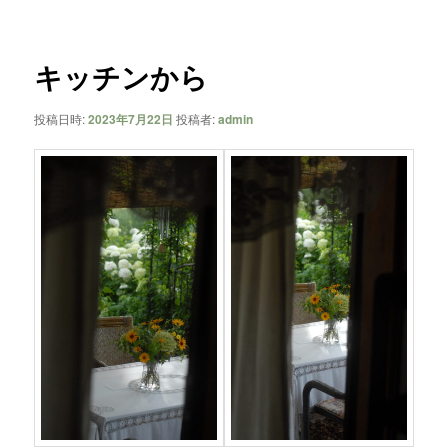
ー
ナ
ビ
ゲ
キッチンから
ー
シ
投稿日時:
2023年7月22日
投稿者:
admin
ョ
ン