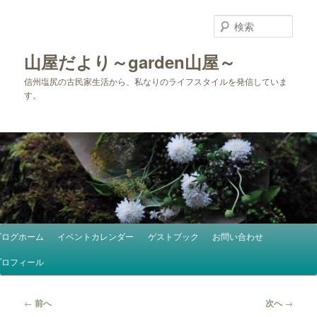
メ
イ
検
ン
索
コ
山屋だより～garden山屋～
ン
信州塩尻の古民家生活から、私なりのライフスタイルを発信していま
テ
す。
ン
ツ
へ
移
動
メ
ブログホーム
イベントカレンダー
ゲストブック
お問い合わせ
イ
ン
プロフィール
メ
ニ
投
←
前へ
次へ
→
ュ
稿