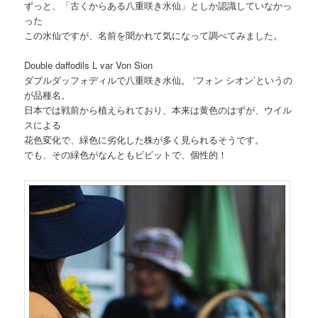
ずっと、「古くからある八重咲き水仙」としか認識していなかっ
った
この水仙ですが、名前を聞かれて気になって調べてみました。
Double daffodils L var Von Sion
ダブルダッフォディルで八重咲き水仙。 ‘フォン シオン’というの
が品種名。
日本では戦前から植えられており、本来は黄色のはずが、ウイル
スによる
花色変化で、緑色に劣化した株が多く見られるそうです。
でも、その緑色がなんともビビットで、個性的！