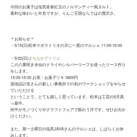
今回のお菓子は塩尻産春紅玉のノルマンディー風タルト。
素朴な味わいと外見ですが、りんご王国ならではの贅沢さ。
＊お知らせ＊
・5/15(日)松本ラボラトリオの月に一度のマルシェ 11:00-15:00
・5/22(日)
まちなかアトリエ
この八重咲き水仙のドライやシルバーリーフを使ったリース作り
をします。
13:30-15:30 お茶・お菓子ツキ 3800円
源池設計室さんの新しい事務所での初のワークショップをやらせ
ていただける
ということで、とても嬉しく思っています。松本は工芸の5月真
っ最中。
街中がモノづくりやクラフトフェアで賑わう月です。ぜひお出か
けください。
また、第一土曜日の塩尻JAVAさんのマルシェは、しばらくお休
みします。