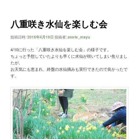
ー
ナ
ビ
ゲ
八重咲き水仙を楽しむ会
ー
シ
投稿日時:
2016年4月19日
投稿者:
atorie_mayu
ョ
ン
4/10に行った「八重咲き水仙を楽しむ会」の様子です。
ちょっと予想していたよりも早くに水仙が咲いてしまい焦りまし
たが、
お天気にも恵まれ、終盤の水仙摘みも実行できたので良かったで
す。