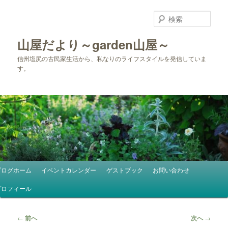
メ
イ
検
ン
索
コ
山屋だより～garden山屋～
ン
信州塩尻の古民家生活から、私なりのライフスタイルを発信していま
テ
す。
ン
ツ
へ
移
動
メ
ブログホーム
イベントカレンダー
ゲストブック
お問い合わせ
イ
ン
プロフィール
メ
ニ
投
←
前へ
次へ
→
ュ
稿