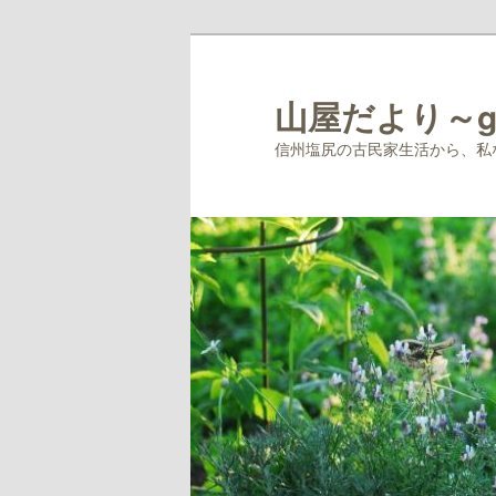
メ
イ
ン
山屋だより～ga
コ
信州塩尻の古民家生活から、私
ン
テ
ン
ツ
へ
移
動