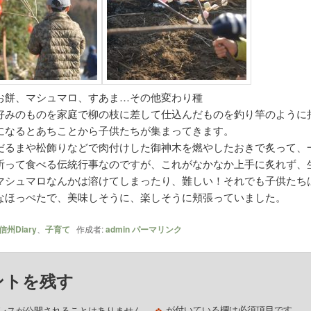
お餅、マシュマロ、すあま…その他変わり種
好みのものを家庭で柳の枝に差して仕込んだものを釣り竿のように
になるとあちことから子供たちが集まってきます。
だるまや松飾りなどで肉付けした御神木を燃やしたおきで炙って、
祈って食べる伝統行事なのですが、これがなかなか上手に炙れず、
マシュマロなんかは溶けてしまったり、難しい！それでも子供たち
なほっぺたで、美味しそうに、楽しそうに頬張っていました。
信州Diary
、
子育て
作成者:
admin
パーマリンク
ントを残す
※
レスが公開されることはありません。
が付いている欄は必須項目です