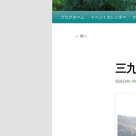
メ
ブログホーム
イベントカレンダー
イ
ン
投
メ
←
前へ
稿
ニ
ナ
ュ
ビ
ー
三九
ゲ
ー
シ
投稿日時:
2
ョ
ン