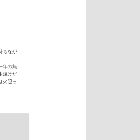
持ちなが
一年の無
生焼けだ
は火照っ