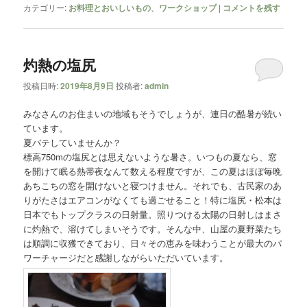
カテゴリー:
お料理とおいしいもの
、
ワークショップ
|
コメントを残す
灼熱の塩尻
投稿日時:
2019年8月9日
投稿者:
admin
みなさんのお住まいの地域もそうでしょうが、連日の酷暑が続い
ています。
夏バテしていませんか？
標高750mの塩尻とは思えないような暑さ。いつもの夏なら、窓
を開けて眠る熱帯夜なんて数える程度ですが、この夏はほぼ毎晩
あちこちの窓を開けないと寝つけません。それでも、古民家のあ
りがたさはエアコンがなくても過ごせること！特に塩尻・松本は
日本でもトップクラスの日射量。照りつける太陽の日射しはまさ
に灼熱で、溶けてしまいそうです。そんな中、山屋の夏野菜たち
は順調に収獲できており、日々その恵みを味わうことが最大のパ
ワーチャージだと感謝しながらいただいています。