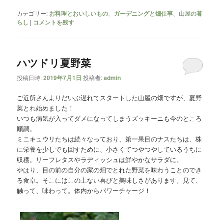
カテゴリー:
お料理とおいしいもの
、
ガーデニングと畑仕事
、
山屋の暮
らし
|
コメントを残す
ハツドリ夏野菜
投稿日時:
2019年7月1日
投稿者:
admin
ご近所さんよりだいぶ遅れてスタートした山屋の畑ですが、夏野
菜とれ始めました！
いつも病気が入ってダメになってしまうズッキーニも今のところ
順調。
ミニキュウリたちは続々なっており、第一果目のナスたちは、株
に栄養を少しでも回すために、小さくてつやつやしているうちに
収穫。リーフレタスやラディッシュは鮮やかなサラダに。
やはり、目の前の自分の家の畑でとれた野菜を味わうことのでき
る食卓。そこにはこの上ない喜びと美味しさがあります。見て、
触って、味わって。体内からパワーチャージ！