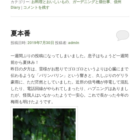
カテゴリー:
お料理とおいしいもの
、
ガーデニングと畑仕事
、
信州
Diary
|
コメントを残す
夏本番
投稿日時:
2019年7月30日
投稿者:
admin
一週間ぶりの投稿になってしまいました。息子はちょうど一週間
前から夏休み！
昨日の夕方は、雷様がお怒りでゴロゴロというよりは心臓にまで
伝わるような「バリンバリン」という響きと、久しぶりのゲリラ
豪雨に、ただ茫然としていました。近所の信号機が停電して混乱
したり、電話回線がやられてしまったり、ハプニングはありまし
たが、怪我人はいなかったようで一安心。これで長かった今年の
梅雨も明けたようです。