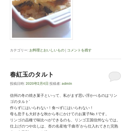
カテゴリー:
お料理とおいしいもの
|
コメントを残す
春紅玉のタルト
投稿日時:
2020年2月4日
投稿者:
admin
信州の冬の焼き菓子といって、私がまず思い浮かべるのは‘リン
ゴのタルト’
作らずにはいられない！食べずにはいられない！
母も息子も大好きな秋から冬にかけてのお菓子No.1です。
リンゴの品種で味比べができるのも、リンゴ王国信州ならでは。
仕上げのつや出しは、杏の名産地‘千曲市’から仕入れてきた完熟