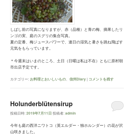
しばし前の写真になりますが、赤（品種）と青の梅、摘果したリ
ンゴの実、庭のスグリの集合写真。
夏の定番、梅ジュースパワーで、連日の湿気と暑さを跳ね飛ばす
元気をもらっています。
＊今週末はいまのところ、土日（日曜は私は不在）ともに原村朝
市出店予定です。
カテゴリー:
お料理とおいしいもの
、
信州Diary
|
コメントを残す
Holunderblütensirup
投稿日時:
2019年7月11日
投稿者:
admin
今年も庭の西洋ニワトコ（英エルダー・独ホルンダー）の花が沢
山咲きました。