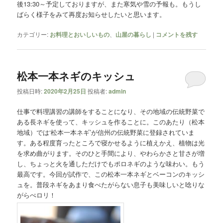
後13:30～予定しておりますが、また寒気や雪の予報も。もうし
ばらく様子をみて再度お知らせしたいと思います。
カテゴリー:
お料理とおいしいもの
、
山屋の暮らし
|
コメントを残す
松本一本ネギのキッシュ
投稿日時:
2020年2月25日
投稿者:
admin
仕事で料理講習の講師をすることになり、その地域の伝統野菜で
ある長ネギを使って、キッシュを作ることに。このあたり（松本
地域）では‘松本一本ネギ’が信州の伝統野菜に登録されていま
す。ある程度育ったところで寝かせるように植えかえ、植物は光
を求め曲がります。そのひと手間により、やわらかさと甘さが増
し、ちょっと火を通しただけでもポロネギのような味わい。もう
最高です。今回が試作で、この松本一本ネギとベーコンのキッシ
ュを。普段ネギをあまり食べたがらない息子も美味しいと唸りな
がらぺロリ！