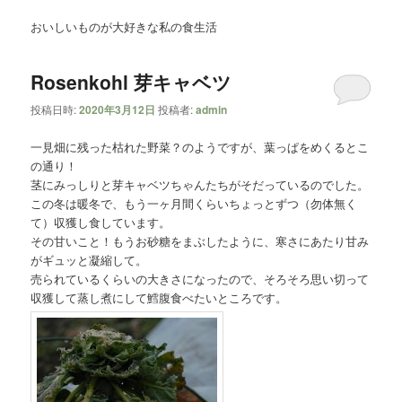
ー
おいしいものが大好きな私の食生活
Rosenkohl 芽キャベツ
投稿日時:
2020年3月12日
投稿者:
admin
一見畑に残った枯れた野菜？のようですが、葉っぱをめくるとこ
の通り！
茎にみっしりと芽キャベツちゃんたちがそだっているのでした。
この冬は暖冬で、もう一ヶ月間くらいちょっとずつ（勿体無く
て）収獲し食しています。
その甘いこと！もうお砂糖をまぶしたように、寒さにあたり甘み
がギュッと凝縮して。
売られているくらいの大きさになったので、そろそろ思い切って
収獲して蒸し煮にして鱈腹食べたいところです。