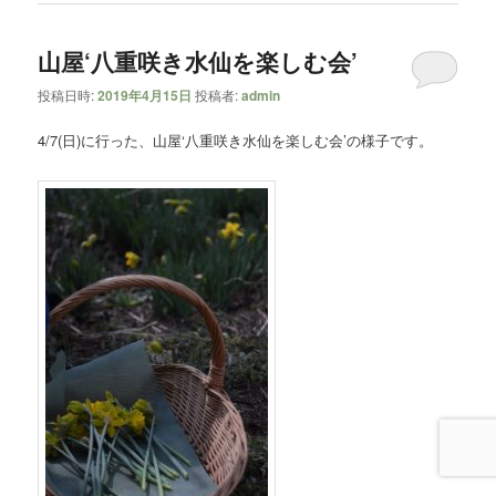
山屋‘八重咲き水仙を楽しむ会’
投稿日時:
2019年4月15日
投稿者:
admin
4/7(日)に行った、山屋‘八重咲き水仙を楽しむ会’の様子です。