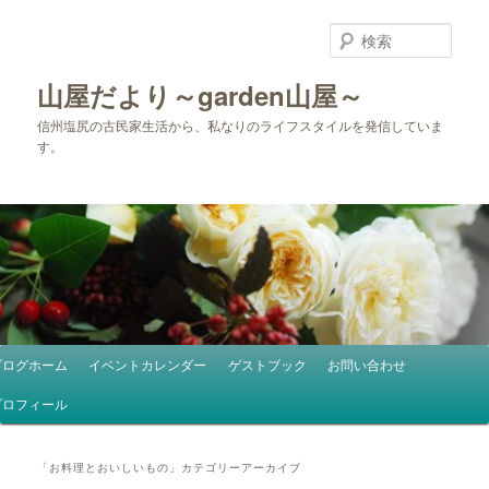
メ
サ
イ
ブ
検
ン
コ
索
コ
ン
山屋だより～garden山屋～
ン
テ
信州塩尻の古民家生活から、私なりのライフスタイルを発信していま
テ
ン
す。
ン
ツ
ツ
へ
へ
移
移
動
動
メ
ブログホーム
イベントカレンダー
ゲストブック
お問い合わせ
イ
ン
プロフィール
メ
ニ
「
お料理とおいしいもの
」カテゴリーアーカイブ
ュ