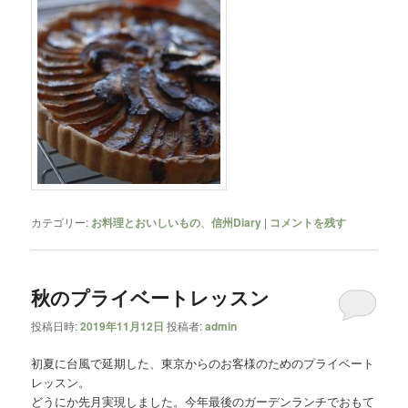
カテゴリー:
お料理とおいしいもの
、
信州Diary
|
コメントを残す
秋のプライベートレッスン
投稿日時:
2019年11月12日
投稿者:
admin
初夏に台風で延期した、東京からのお客様のためのプライベート
レッスン。
どうにか先月実現しました。今年最後のガーデンランチでおもて