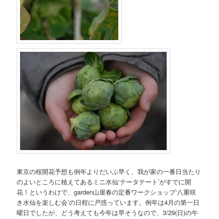
東京の桜開花予想も例年よりだいぶ早く、我が家の一番日当たり
のよいところに植えてあるミニ水仙‘テータテート’がすでに開
花！というわけで、garden山屋春の定番ワークショップ‘八重咲
き水仙を楽しむ会’の日程に戸惑っています。例年は4月の第一日
曜日でしたが、どう考えても今年は早そうなので、3/29(日)の午