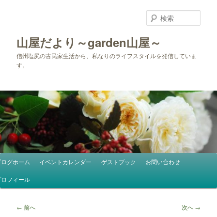
メ
イ
検
ン
索
コ
山屋だより～garden山屋～
ン
信州塩尻の古民家生活から、私なりのライフスタイルを発信していま
テ
す。
ン
ツ
へ
移
動
メ
ブログホーム
イベントカレンダー
ゲストブック
お問い合わせ
イ
ン
プロフィール
メ
ニ
投
←
前へ
次へ
→
ュ
稿