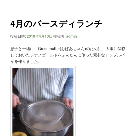
ー
ナ
ビ
ゲ
4月のバースディランチ
ー
シ
投稿日時:
2019年4月10日
投稿者:
admin
ョ
ン
息子と一緒に、Grossmutter(おばあちゃん)のために、大事に保存
しておいたシナノゴールドをふんだんに使った素朴なアップルパ
イを作りました。